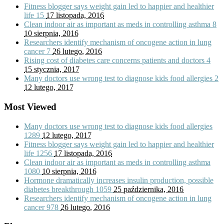
Fitness blogger says weight gain led to happier and healthier
life
15
17 listopada, 2016
Clean indoor air as important as meds in controlling asthma
8
10 sierpnia, 2016
Researchers identify mechanism of oncogene action in lung
cancer
7
26 lutego, 2016
Rising cost of diabetes care concerns patients and doctors
4
15 stycznia, 2017
Many doctors use wrong test to diagnose kids food allergies
2
12 lutego, 2017
Most Viewed
Many doctors use wrong test to diagnose kids food allergies
1289
12 lutego, 2017
Fitness blogger says weight gain led to happier and healthier
life
1256
17 listopada, 2016
Clean indoor air as important as meds in controlling asthma
1080
10 sierpnia, 2016
Hormone dramatically increases insulin production, possible
diabetes breakthrough
1059
25 października, 2016
Researchers identify mechanism of oncogene action in lung
cancer
978
26 lutego, 2016