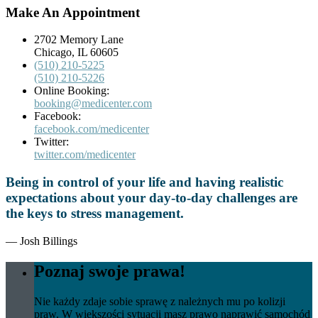
Make An Appointment
2702 Memory Lane
Chicago, IL 60605
(510) 210-5225
(510) 210-5226
Online Booking:
booking@medicenter.com
Facebook:
facebook.com/medicenter
Twitter:
twitter.com/medicenter
Being in control of your life and having realistic
expectations about your day-to-day challenges are
the keys to stress management.
— Josh Billings
Poznaj swoje prawa!
Nie każdy zdaje sobie sprawę z należnych mu po kolizji
praw. W większości sytuacji masz prawo naprawić samochód