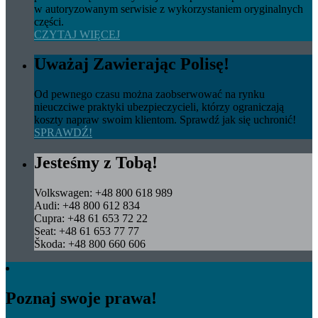
w autoryzowanym serwisie z wykorzystaniem oryginalnych
części.
CZYTAJ WIĘCEJ
Uważaj Zawierając Polisę!
Od pewnego czasu można zaobserwować na rynku
nieuczciwe praktyki ubezpieczycieli, którzy ograniczają
koszty napraw swoim klientom. Sprawdź jak się uchronić!
SPRAWDŹ!
Jesteśmy z Tobą!
Volkswagen: +48 800 618 989
Audi: +48 800 612 834
Cupra: +48 61 653 72 22
Seat: +48 61 653 77 77
Škoda: +48 800 660 606
Poznaj swoje prawa!