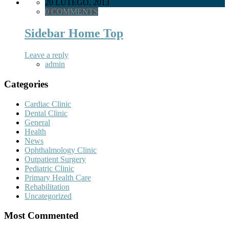
20 LUTEGO, 2013
0 COMMENTS
Sidebar Home Top
Leave a reply
admin
Categories
Cardiac Clinic
Dental Clinic
General
Health
News
Ophthalmology Clinic
Outpatient Surgery
Pediatric Clinic
Primary Health Care
Rehabilitation
Uncategorized
Most Commented